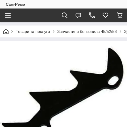
Сам-Ремо
Товари та послуги
Запчастини бензопила 45/52/58
З