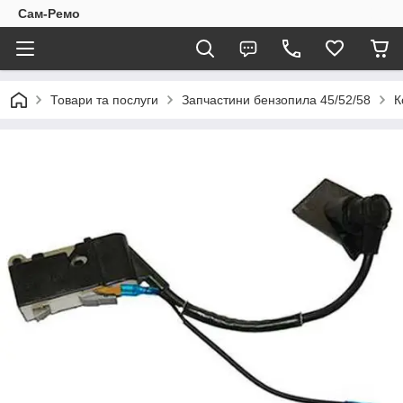
Сам-Ремо
Товари та послуги
Запчастини бензопила 45/52/58
К