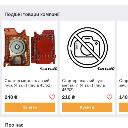
Подібні товари компанії
Стартер метал плавний
Стартер плавний пуск
Стар
пуск (4 зач.) (пила 45/52)
мет.зачіп (4 зач.) (пила
зач.
45/52)
240
210
140
₴
₴
Купити
Купити
Про нас