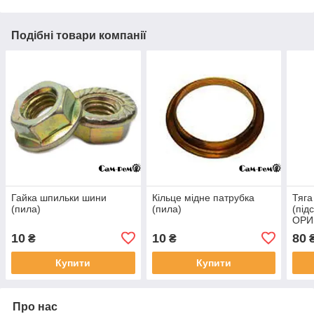
Подібні товари компанії
Гайка шпильки шини
Кільце мідне патрубка
Тяга
(пила)
(пила)
(під
ОРИ
10
10
80
₴
₴
Купити
Купити
Про нас