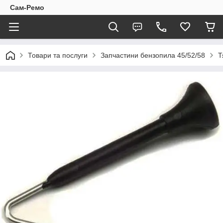
Сам-Ремо
Товари та послуги
Запчастини бензопила 45/52/58
Т