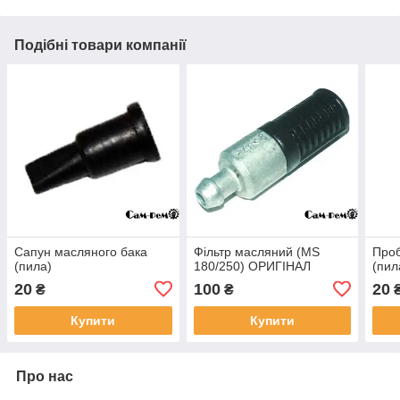
Подібні товари компанії
Сапун масляного бака
Фільтр масляний (MS
Проб
(пила)
180/250) ОРИГІНАЛ
(пил
20
100
20
₴
₴
Купити
Купити
Про нас