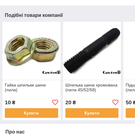
Подібні товари компанії
Гайка шпильки шини
Шпилька шини хромована
Підш
(пила)
(пила 45/52/58)
(пил
10
20
50
₴
₴
Купити
Купити
Про нас