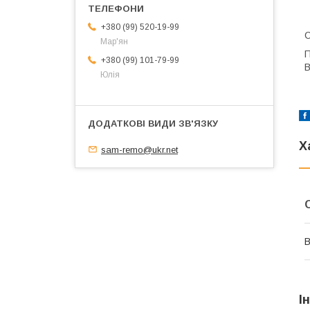
+380 (99) 520-19-99
С
Мар'ян
П
+380 (99) 101-79-99
В
Юлія
Х
sam-remo@ukr.net
В
І