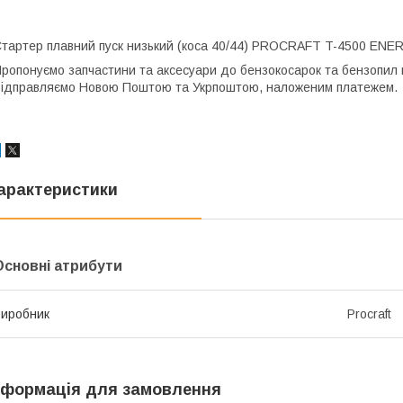
тартер плавний пуск низький (коса 40/44) PROCRAFT T-4500 ENE
ропонуємо запчастини та аксесуари до бензокосарок та бензопил к
ідправляємо Новою Поштою та Укрпоштою, наложеним платежем.
арактеристики
Основні атрибути
иробник
Procraft
нформація для замовлення