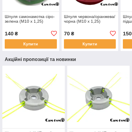
Шпуля самонамотка сіро-
Шпуля червона/оранжева/
Шпул
зелена (M10 x 1,25)
чорна (M10 x 1,25)
підш
140
70
150
₴
₴
Купити
Купити
Акційні пропозиції та новинки