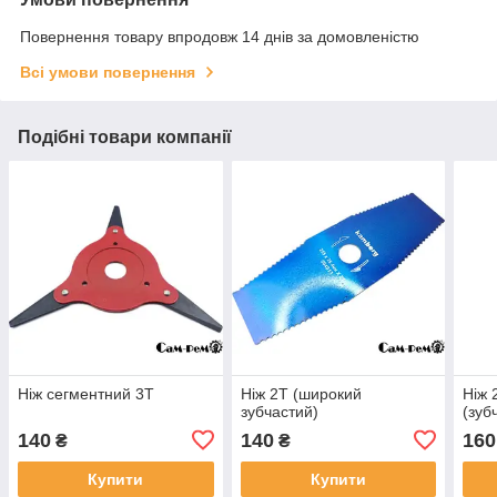
Повернення товару впродовж 14 днів за домовленістю
Всі умови повернення
Подібні товари компанії
Ніж сегментний 3Т
Ніж 2Т (широкий
Ніж 
зубчастий)
(зуб
140
140
160
₴
₴
Купити
Купити