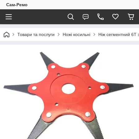
Сам-Ремо
Товари та послуги
Ножі косильні
Ніж сегментний 6Т 