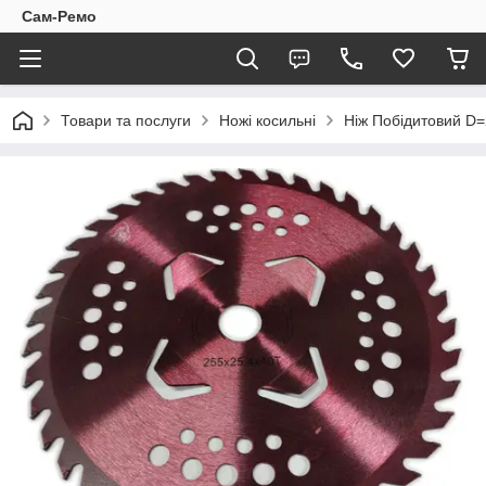
Сам-Ремо
Товари та послуги
Ножі косильні
Ніж Побідитовий D=2