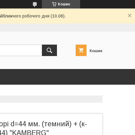
Кошик
айближчого робочого дня (10.08).
Кошик
рі d=44 мм. (темний) + (к-
0/44) "KAMBERG"