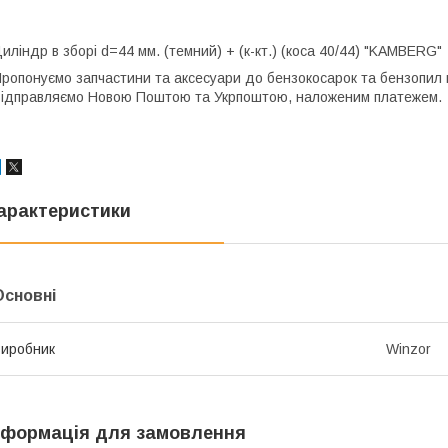
иліндр в зборі d=44 мм. (темний) + (к-кт.) (коса 40/44) "KAMBERG"
ропонуємо запчастини та аксесуари до бензокосарок та бензопил к
ідправляємо Новою Поштою та Укрпоштою, наложеним платежем.
арактеристики
Основні
иробник
Winzor
нформація для замовлення