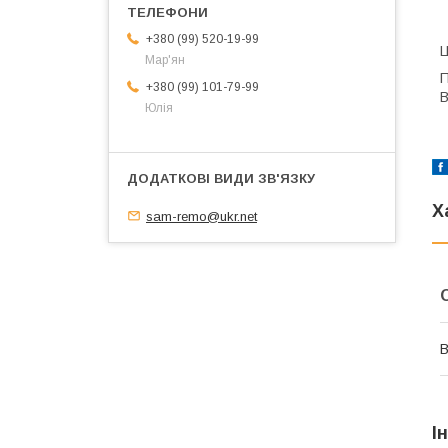
+380 (99) 520-19-99
Ц
Мар'ян
П
+380 (99) 101-79-99
В
Юлія
Х
sam-remo@ukr.net
В
І