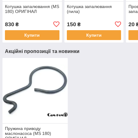
Котушка запалювання (MS
Котушка запалювання
Пров
180) ОРИГІНАЛ
(пила)
запа
830
150
20
₴
₴
Купити
Купити
Акційні пропозиції та новинки
Пружина приводу
маслонасоса (MS 180)