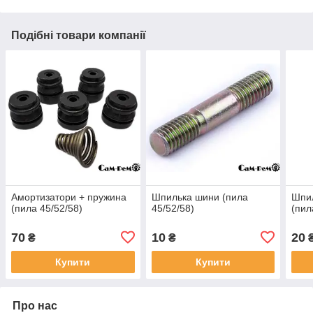
Подібні товари компанії
Амортизатори + пружина
Шпилька шини (пила
Шпи
(пила 45/52/58)
45/52/58)
(пил
70
10
20
₴
₴
Купити
Купити
Про нас