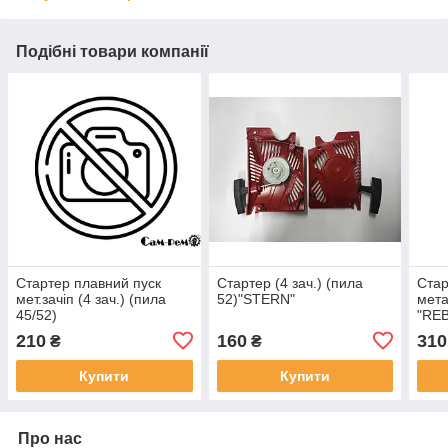
Подібні товари компанії
Стартер плавний пуск
Стартер (4 зач.) (пила
Стар
мет.зачіп (4 зач.) (пила
52)"STERN"
мета
45/52)
"REB
210
160
310
₴
₴
Купити
Купити
Про нас